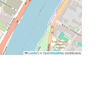
Leaflet
|
©
OpenStreetMap
contributors